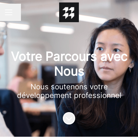
Partager la page
MENU CARRIÈRE
Votre Parcours avec
Nous
Nous soutenons votre
développement professionnel
Faire défiler jusqu'au contenu