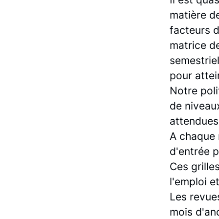
matière de
facteurs 
matrice de
semestriel
pour attei
Notre poli
de niveaux
attendues
A chaque 
d'entrée 
Ces grille
l'emploi e
Les revues
mois d'anc