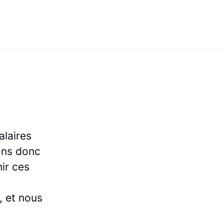
alaires
ons donc
nir ces
), et nous