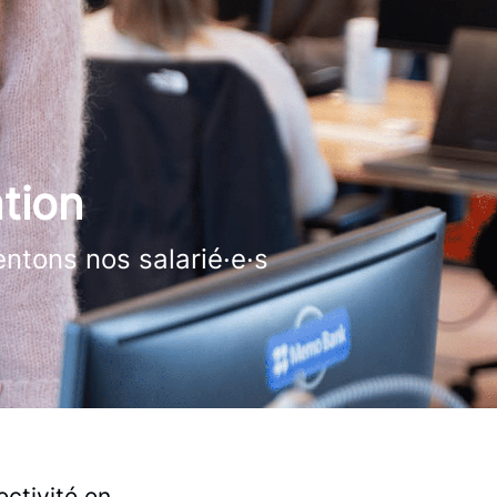
tion
ntons nos salarié·e·s
ectivité en