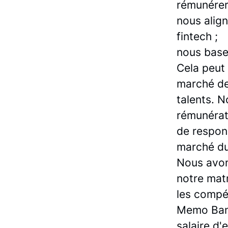
rémunérer
nous align
fintech ;
nous baser
Cela peut
marché de 
talents. 
rémunérat
de respons
marché du 
Nous avons
notre mat
les compé
Memo Bank
salaire d