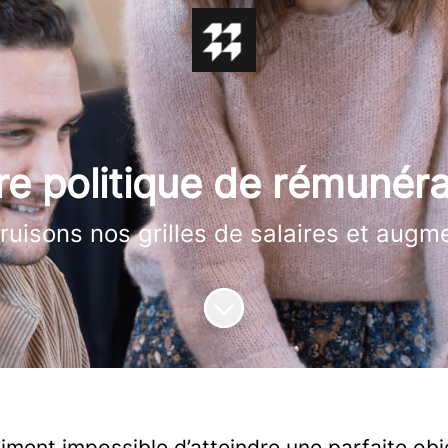
re politique de rémunéra
isons nos grilles de salaires et augme
Faire défiler jusqu'au contenu
siment impossible d’atteindre une parfaite obj