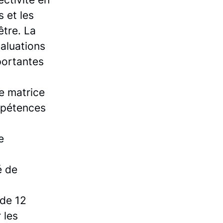
s et les
être. La
valuations
portantes
re matrice
ompétences
e
é de
 de 12
 les