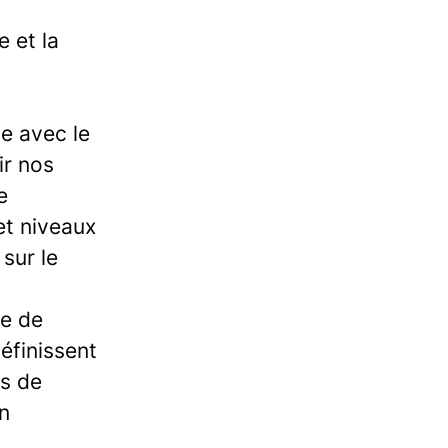
e et la
e avec le
ir nos
e
et niveaux
sur le
le de
éfinissent
s de
n