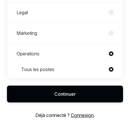
Legal
Marketing
Operations
Postes dans Operations
Tous les postes
Alternance (apprenticeship)
Customer Support Manager
Continuer
Middle Officer
Payments Manager
Déjà connecté ?
Connexion
.
Stage (internship)